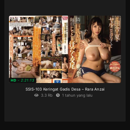
Aunt
,
Big
Tits
,
Censored
,
Creampie
,
Digital
mosaic
,
High
vision
,
Housewife
,
Mature
woman
,
Single
work
JP
2023-
07-
22
HD
-
2:21:13
SSIS-103 Keringat Gadis Desa – Rara Anzai
3.3 Rb
1 tahun yang lalu
Big
Tits
,
Censored
,
Grimosa
,
High
vision
,
Single