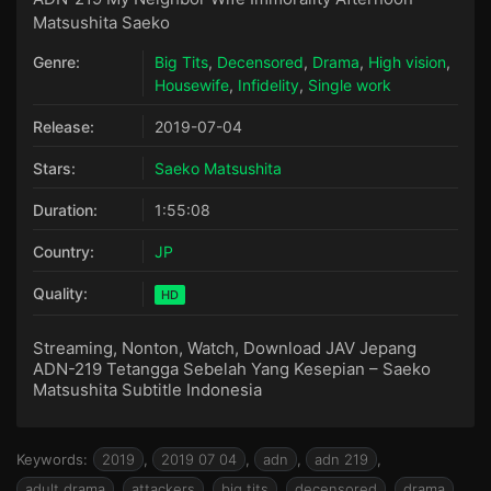
Matsushita Saeko
Genre:
Big Tits
,
Decensored
,
Drama
,
High vision
,
Housewife
,
Infidelity
,
Single work
Release:
2019-07-04
Stars:
Saeko Matsushita
Duration:
1:55:08
Country:
JP
Quality:
HD
Streaming, Nonton, Watch, Download JAV Jepang
ADN-219 Tetangga Sebelah Yang Kesepian – Saeko
Matsushita Subtitle Indonesia
Keywords:
2019
,
2019 07 04
,
adn
,
adn 219
,
adult drama
,
attackers
,
big tits
,
decensored
,
drama
,