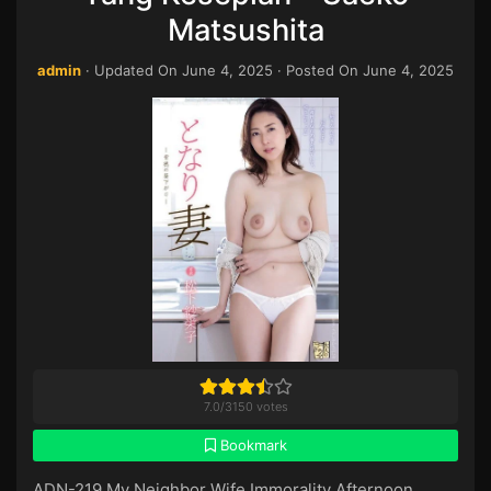
Matsushita
admin
· Updated On
June 4, 2025
· Posted On
June 4, 2025
7.0
/
3150
votes
Bookmark
ADN-219 My Neighbor Wife Immorality Afternoon