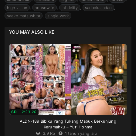
high vision
,
housewife
,
infidelity
,
sadaokasadao
,
saeko matsushita
,
single work
YOU MAY ALSO LIKE
SD
-
2:23:20
ALDN-189 Bibiku Yang Tukang Mabuk Berkunjung
Kerumahku – Yuri Honma
3.9 Rb
1 tahun yang lalu