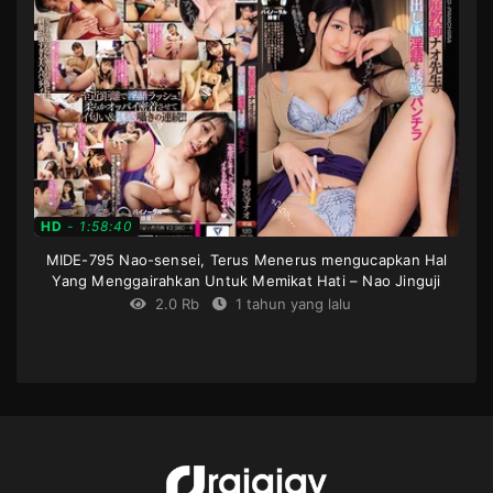
woman
,
Mother
in
law
,
Single
work
JP
2024-
03-
22
HD
-
1:58:40
MIDE-795 Nao-sensei, Terus Menerus mengucapkan Hal
Yang Menggairahkan Untuk Memikat Hati – Nao Jinguji
2.0 Rb
1 tahun yang lalu
Censored
,
Creampie
,
Digital
mosaic
,
High
vision
,
Older
sister
,
Single
work
,
Slut
,
Tutor
,
upskirt
JP
2020-
06-