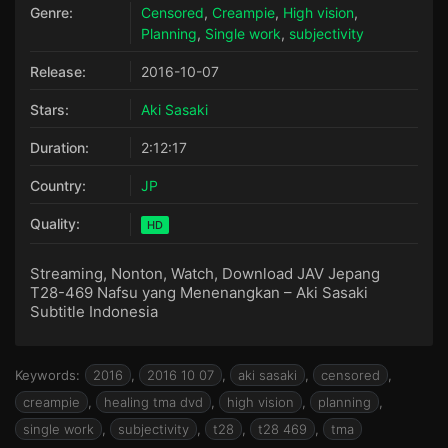
Genre:
Censored
,
Creampie
,
High vision
,
Planning
,
Single work
,
subjectivity
Release:
2016-10-07
Stars:
Aki Sasaki
Duration:
2:12:17
Country:
JP
Quality:
HD
Streaming, Nonton, Watch, Download JAV Jepang
T28-469 Nafsu yang Menenangkan – Aki Sasaki
Subtitle Indonesia
Keywords:
2016
,
2016 10 07
,
aki sasaki
,
censored
,
creampie
,
healing tma dvd
,
high vision
,
planning
,
single work
,
subjectivity
,
t28
,
t28 469
,
tma