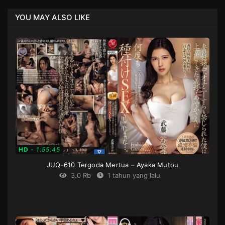
YOU MAY ALSO LIKE
HD
-
1:55:45
JUQ-610 Tergoda Mertua – Ayaka Mutou
3.0 Rb
1 tahun yang lalu
Censored
,
Creampie
,
High
vision
,
Housewife
,
Infidelity
,
Mature