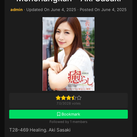
admin
· Updated On
June 4, 2025
· Posted On
June 4, 2025
7.0
/
3028
votes
Bookmark
Followed by 1 members
T28-469 Healing. Aki Sasaki